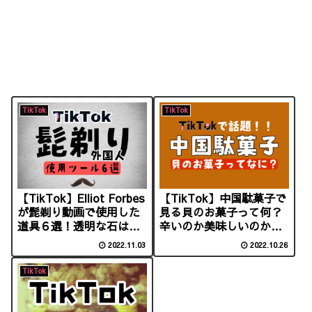
TikTok
TikTok
【TikTok】Elliot Forbes
【TikTok】中国駄菓子で
が髭剃り動画で使用した
見る貝のお菓子って何？
道具６選！透明な石はミ
辛いのか美味しいのかを
ョウバン？
徹底調査！
2022.11.03
2022.10.26
TikTok