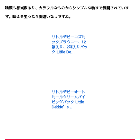
種類も相当数あり、カラフルなものからシンプルな物まで展開されていま
す。映えを狙うなら間違いなしですね。
リトルデビーコズミ
ックブラウニー、12
箱入り、2箱入りパッ
ク Little De…
リトルデビーオート
ミールクリームパイ
ビッグパック Little
Debbie’s…